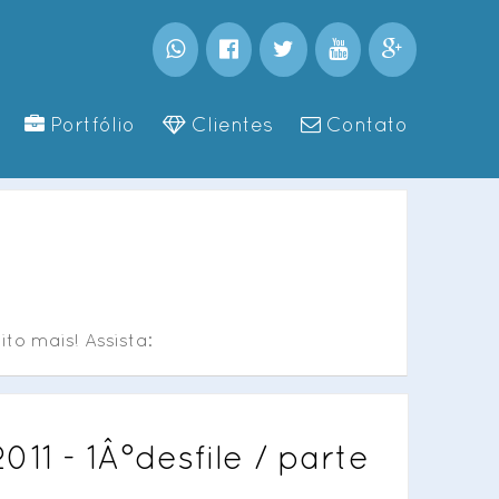
Portfólio
Clientes
Contato
ito mais! Assista:
011 - 1Â°desfile / parte