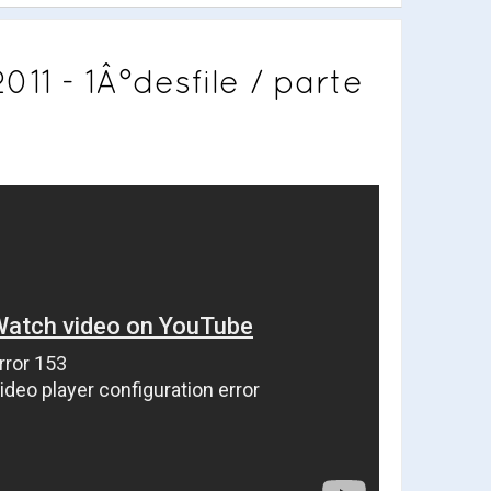
011 - 1Â°desfile / parte