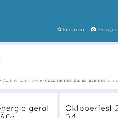
Empresa
Serviços
:
E Audiovisuais, como
casamentos
,
bailes
,
eventos
, e mu
 energia geral
Oktoberfest 2
§Ã£o
04