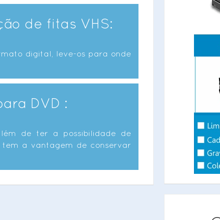
ão de fitas VHS:
ato digital, leve-os para onde
para DVD :
lém de ter a possibilidade de
nda tem a vantagem de conservar