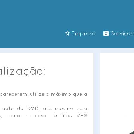
Empresa
Serviços
lização:
arecerem, utilize o máximo que a
ormato de DVD, até mesmo com
as, como no caso de fitas VHS