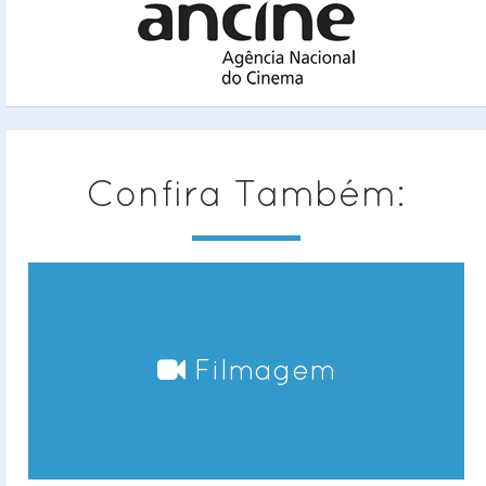
Confira Também:
m
Fotografia