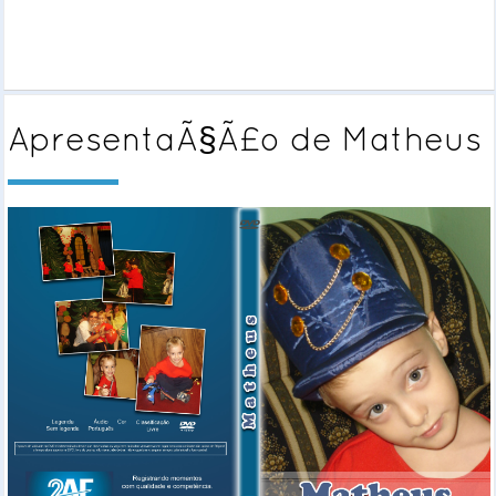
ApresentaÃ§Ã£o de Matheus