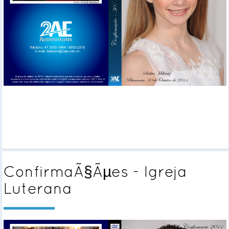
ConfirmaÃ§Ãµes - Igreja
Luterana