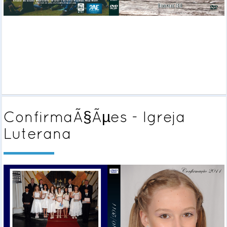
ConfirmaÃ§Ãµes - Igreja
Luterana