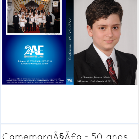
ComemoraÃ§Ã£o - 50 anos